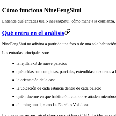
Cómo funciona NineFengShui
Entiende qué entradas usa NineFengShui, cómo maneja la confianza, po
Qué entra en el análisis
NineFengShui no adivina a partir de una foto o de una sola habitació
Las entradas principales son:
la rejilla 3x3 de nueve palacios
qué celdas son completas, parciales, extendidas o externas a 
la orientación de la casa
la ubicación de cada estancia dentro de cada palacio
quién duerme en qué habitación, cuando se añaden miembros
el timing anual, como las Estrellas Voladoras
La idea no es reconstruir el plano como si fuera CAD. La idea es captu