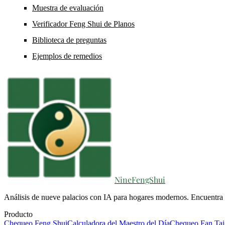
Muestra de evaluación
Verificador Feng Shui de Planos
Biblioteca de preguntas
Ejemplos de remedios
NineFengShui
Análisis de nueve palacios con IA para hogares modernos. Encuentra e
Producto
Chequeo Feng Shui
Calculadora del Maestro del Día
Chequeo Fan Tai