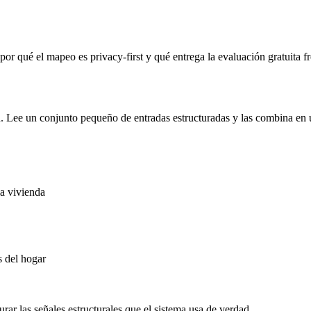
r qué el mapeo es privacy-first y qué entrega la evaluación gratuita fr
n. Lee un conjunto pequeño de entradas estructuradas y las combina en 
la vivienda
 del hogar
rar las señales estructurales que el sistema usa de verdad.