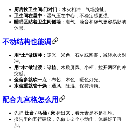
厨房挨卫生间/门对门
：水火相冲，气场拉扯。
卫生间在屋中
：湿气压在中心，不稳定感更强。
睡眠区贴着卫生间侧墙
：潮气、噪音和秽气更容易影响
休息。
不动结构也能调
用“土”做缓冲
：暖光、米色、石材或陶瓷，减轻水火对
冲。
用“木”做过渡
：绿植、木质屏风、小柜，拉开两区的冲
突感。
金偏多就软一点
：布艺、木色、暖色灯光。
水偏重就管干燥
：通风、除湿、保持清爽。
配合九宫格怎么用
先把
灶台 / 马桶 / 床
标出来，看元素是不是扎堆。
报告里的五行建议，先做 1–2 个小动作，体感好了再
加。