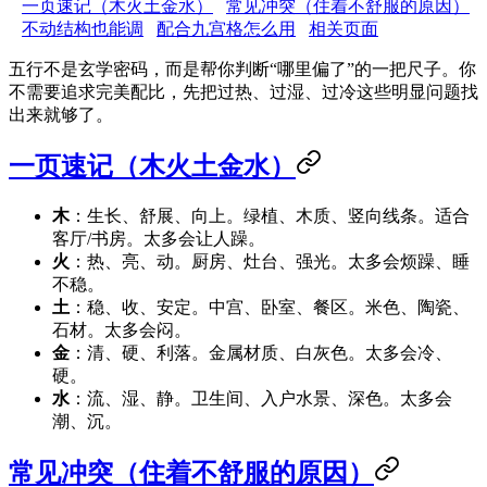
一页速记（木火土金水）
常见冲突（住着不舒服的原因）
不动结构也能调
配合九宫格怎么用
相关页面
五行不是玄学密码，而是帮你判断“哪里偏了”的一把尺子。你
不需要追求完美配比，先把过热、过湿、过冷这些明显问题找
出来就够了。
一页速记（木火土金水）
木
：生长、舒展、向上。绿植、木质、竖向线条。适合
客厅/书房。太多会让人躁。
火
：热、亮、动。厨房、灶台、强光。太多会烦躁、睡
不稳。
土
：稳、收、安定。中宫、卧室、餐区。米色、陶瓷、
石材。太多会闷。
金
：清、硬、利落。金属材质、白灰色。太多会冷、
硬。
水
：流、湿、静。卫生间、入户水景、深色。太多会
潮、沉。
常见冲突（住着不舒服的原因）