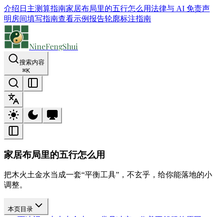
介绍
日主测算指南
家居布局里的五行怎么用
法律与 AI 免责声
明
房间填写指南
查看示例报告
轮廓标注指南
NineFengShui
搜索内容
⌘
K
家居布局里的五行怎么用
把木火土金水当成一套“平衡工具”，不玄乎，给你能落地的小
调整。
本页目录