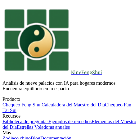
NineFengShui
Análisis de nueve palacios con IA para hogares modernos.
Encuentra equilibrio en tu espacio.
Producto
Chequeo Feng Shui
Calculadora del Maestro del Día
Chequeo Fan
Tai Sui
Recursos
Biblioteca de preguntas
Ejemplos de remedios
Elementos del Maestro
del Día
Estrellas Voladoras anuales
Más
Zodiaco chino
Blog
Documentación