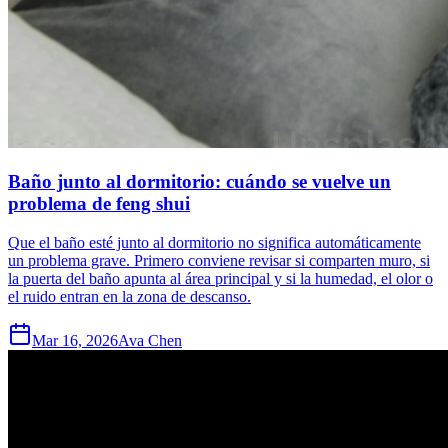
Baño junto al dormitorio: cuándo se vuelve un
problema de feng shui
Que el baño esté junto al dormitorio no significa automáticamente
un problema grave. Primero conviene revisar si comparten muro, si
la puerta del baño apunta al área principal y si la humedad, el olor o
el ruido entran en la zona de descanso.
Mar 16, 2026
Ava Chen