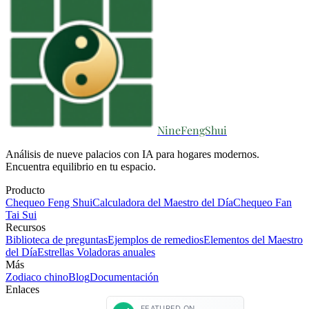
NineFengShui
Análisis de nueve palacios con IA para hogares modernos.
Encuentra equilibrio en tu espacio.
Producto
Chequeo Feng Shui
Calculadora del Maestro del Día
Chequeo Fan
Tai Sui
Recursos
Biblioteca de preguntas
Ejemplos de remedios
Elementos del Maestro
del Día
Estrellas Voladoras anuales
Más
Zodiaco chino
Blog
Documentación
Enlaces