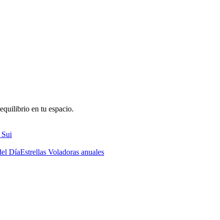
quilibrio en tu espacio.
 Sui
del Día
Estrellas Voladoras anuales