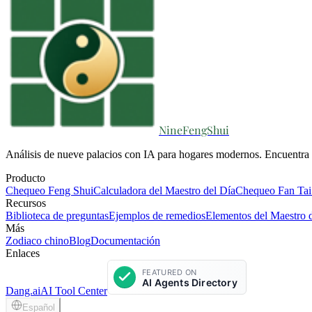
NineFengShui
Análisis de nueve palacios con IA para hogares modernos. Encuentra e
Producto
Chequeo Feng Shui
Calculadora del Maestro del Día
Chequeo Fan Tai
Recursos
Biblioteca de preguntas
Ejemplos de remedios
Elementos del Maestro 
Más
Zodiaco chino
Blog
Documentación
Enlaces
Dang.ai
AI Tool Center
Español