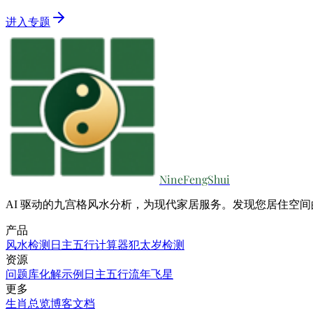
进入专题
NineFengShui
AI 驱动的九宫格风水分析，为现代家居服务。发现您居住空
产品
风水检测
日主五行计算器
犯太岁检测
资源
问题库
化解示例
日主五行
流年飞星
更多
生肖总览
博客
文档