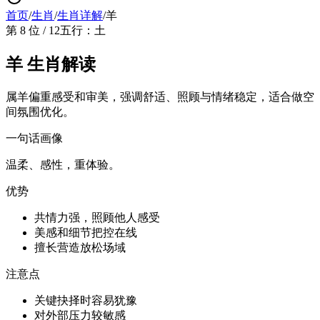
首页
/
生肖
/
生肖详解
/
羊
第 8 位 / 12
五行：土
羊 生肖解读
属羊偏重感受和审美，强调舒适、照顾与情绪稳定，适合做空
间氛围优化。
一句话画像
温柔、感性，重体验。
优势
共情力强，照顾他人感受
美感和细节把控在线
擅长营造放松场域
注意点
关键抉择时容易犹豫
对外部压力较敏感