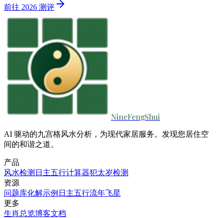
前往 2026 测评
NineFengShui
AI 驱动的九宫格风水分析，为现代家居服务。发现您居住空
间的和谐之道。
产品
风水检测
日主五行计算器
犯太岁检测
资源
问题库
化解示例
日主五行
流年飞星
更多
生肖总览
博客
文档