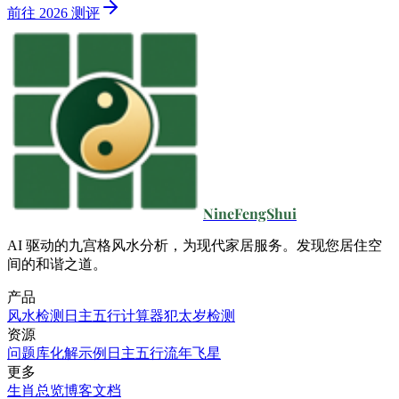
前往 2026 测评
NineFengShui
AI 驱动的九宫格风水分析，为现代家居服务。发现您居住空
间的和谐之道。
产品
风水检测
日主五行计算器
犯太岁检测
资源
问题库
化解示例
日主五行
流年飞星
更多
生肖总览
博客
文档