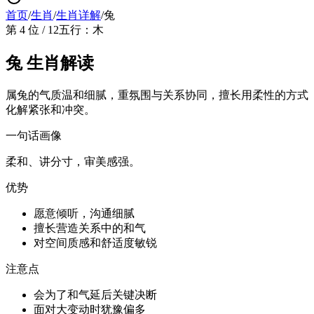
首页
/
生肖
/
生肖详解
/
兔
第 4 位 / 12
五行：木
兔 生肖解读
属兔的气质温和细腻，重氛围与关系协同，擅长用柔性的方式
化解紧张和冲突。
一句话画像
柔和、讲分寸，审美感强。
优势
愿意倾听，沟通细腻
擅长营造关系中的和气
对空间质感和舒适度敏锐
注意点
会为了和气延后关键决断
面对大变动时犹豫偏多