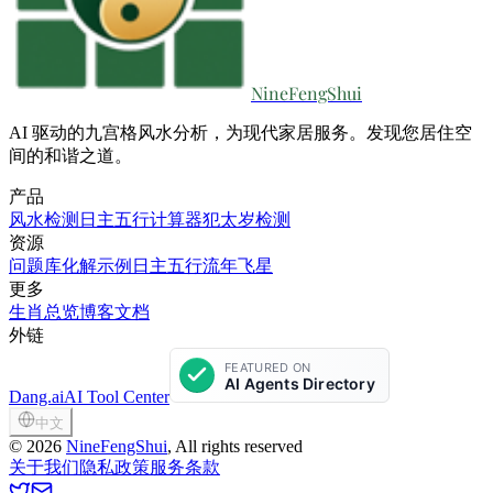
NineFengShui
AI 驱动的九宫格风水分析，为现代家居服务。发现您居住空
间的和谐之道。
产品
风水检测
日主五行计算器
犯太岁检测
资源
问题库
化解示例
日主五行
流年飞星
更多
生肖总览
博客
文档
外链
Dang.ai
AI Tool Center
中文
©
2026
NineFengShui
, All rights reserved
关于我们
隐私政策
服务条款