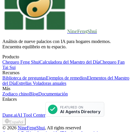
NineFengShui
Análisis de nueve palacios con IA para hogares modernos.
Encuentra equilibrio en tu espacio.
Producto
Chequeo Feng Shui
Calculadora del Maestro del Día
Chequeo Fan
Tai Sui
Recursos
Biblioteca de preguntas
Ejemplos de remedios
Elementos del Maestro
del Día
Estrellas Voladoras anuales
Más
Zodiaco chino
Blog
Documentación
Enlaces
Dang.ai
AI Tool Center
Español
©
2026
NineFengShui
, All rights reserved