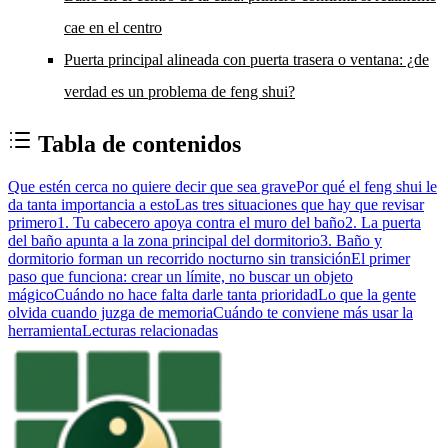
cae en el centro
Puerta principal alineada con puerta trasera o ventana: ¿de
verdad es un problema de feng shui?
Tabla de contenidos
Que estén cerca no quiere decir que sea grave
Por qué el feng shui le
da tanta importancia a esto
Las tres situaciones que hay que revisar
primero
1. Tu cabecero apoya contra el muro del baño
2. La puerta
del baño apunta a la zona principal del dormitorio
3. Baño y
dormitorio forman un recorrido nocturno sin transición
El primer
paso que funciona: crear un límite, no buscar un objeto
mágico
Cuándo no hace falta darle tanta prioridad
Lo que la gente
olvida cuando juzga de memoria
Cuándo te conviene más usar la
herramienta
Lecturas relacionadas