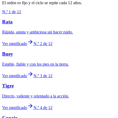
El orden es fijo y el ciclo se repite cada 12 años.
N.º 1 de 12
Rata
Rápida, astuta y ambiciosa sin hacer ruido.
Ver significado
N.º 2 de 12
Buey
Estable, fiable y con los pies en la tierra.
Ver significado
N.º 3 de 12
Tigre
Directo, valiente y orientado a la acción.
Ver significado
N.º 4 de 12
Conejo