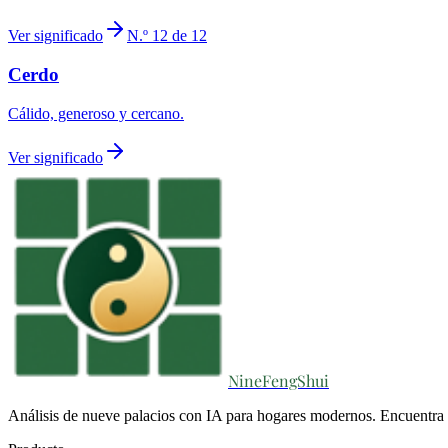
Ver significado
N.º 12 de 12
Cerdo
Cálido, generoso y cercano.
Ver significado
NineFengShui
Análisis de nueve palacios con IA para hogares modernos. Encuentra e