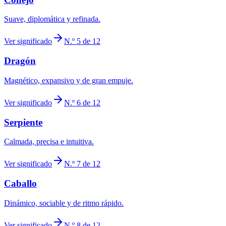
Suave, diplomática y refinada.
Ver significado
N.º 5 de 12
Dragón
Magnético, expansivo y de gran empuje.
Ver significado
N.º 6 de 12
Serpiente
Calmada, precisa e intuitiva.
Ver significado
N.º 7 de 12
Caballo
Dinámico, sociable y de ritmo rápido.
Ver significado
N.º 8 de 12