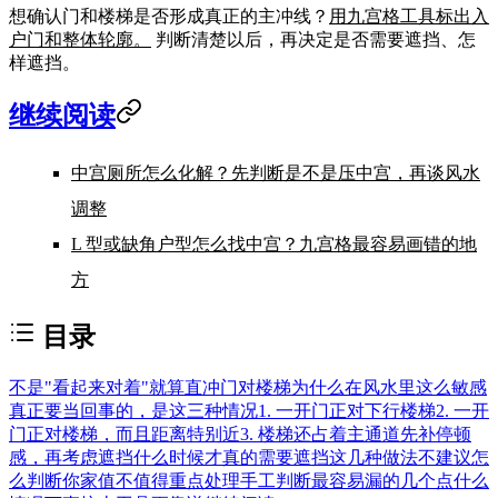
想确认门和楼梯是否形成真正的主冲线？
用九宫格工具标出入
户门和整体轮廓。
判断清楚以后，再决定是否需要遮挡、怎
样遮挡。
继续阅读
中宫厕所怎么化解？先判断是不是压中宫，再谈风水
调整
L 型或缺角户型怎么找中宫？九宫格最容易画错的地
方
目录
不是"看起来对着"就算直冲
门对楼梯为什么在风水里这么敏感
真正要当回事的，是这三种情况
1. 一开门正对下行楼梯
2. 一开
门正对楼梯，而且距离特别近
3. 楼梯还占着主通道
先补停顿
感，再考虑遮挡
什么时候才真的需要遮挡
这几种做法不建议
怎
么判断你家值不值得重点处理
手工判断最容易漏的几个点
什么