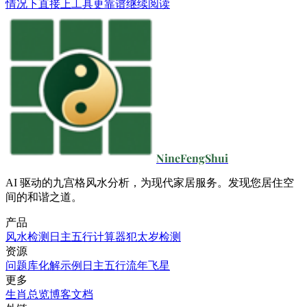
情况下直接上工具更靠谱
继续阅读
NineFengShui
AI 驱动的九宫格风水分析，为现代家居服务。发现您居住空
间的和谐之道。
产品
风水检测
日主五行计算器
犯太岁检测
资源
问题库
化解示例
日主五行
流年飞星
更多
生肖总览
博客
文档