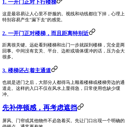
1. 一开门正对下行楼梯
这是最容易让人心里不舒服的。视线和动线都往下掉，心理上
特别容易产生"漏下去"的感觉。
2. 一开门正对楼梯，而且距离特别近
距离很关键。远处看到楼梯和出门一步就踩到楼梯，完全是两
回事。中间没有玄关、平台、边柜或墙体缓冲的话，压力会大
很多。
3. 楼梯还占着主通道
也就是进门之后，大部分人都得马上顺着楼梯或楼梯旁边的通
道走。这样的入口不仅在风水上显得急，日常使用也缺少缓
冲。
先补停顿感，再考虑遮挡
屏风、门帘或其他物件不必急着买。先让门口出现一个明确的
停顿点，通常更有效。