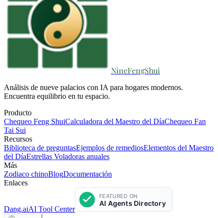
NineFengShui
Análisis de nueve palacios con IA para hogares modernos.
Encuentra equilibrio en tu espacio.
Producto
Chequeo Feng Shui
Calculadora del Maestro del Día
Chequeo Fan
Tai Sui
Recursos
Biblioteca de preguntas
Ejemplos de remedios
Elementos del Maestro
del Día
Estrellas Voladoras anuales
Más
Zodiaco chino
Blog
Documentación
Enlaces
Dang.ai
AI Tool Center