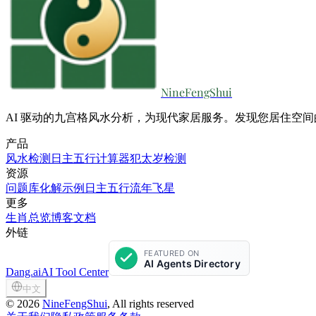
NineFengShui
AI 驱动的九宫格风水分析，为现代家居服务。发现您居住空
产品
风水检测
日主五行计算器
犯太岁检测
资源
问题库
化解示例
日主五行
流年飞星
更多
生肖总览
博客
文档
外链
Dang.ai
AI Tool Center
中文
©
2026
NineFengShui
, All rights reserved