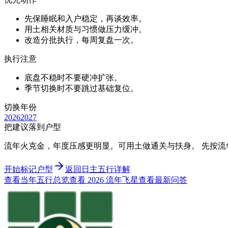
先保睡眠和入户稳定，再谈效率。
用土相关材质与习惯做压力缓冲。
改造分批执行，每周复盘一次。
执行注意
底盘不稳时不要硬冲扩张。
季节切换时不要跳过基础复位。
切换年份
2026
2027
把建议落到户型
流年火克金，年度压感更明显。可用土做通关与扶身。 先按
开始标记户型
返回日主五行详解
查看当年五行总览
查看 2026 流年飞星
查看最新问答